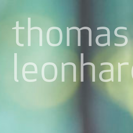
thomas
leonhar