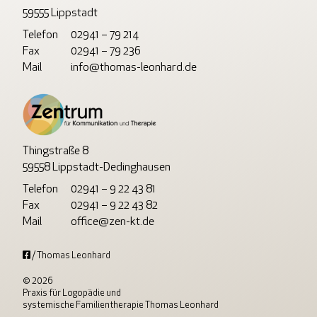
59555 Lippstadt
Telefon
02941 – 79 214
Fax
02941 – 79 236
Mail
info@thomas-leonhard.de
Thingstraße 8
59558 Lippstadt-Dedinghausen
Telefon
02941 – 9 22 43 81
Fax
02941 – 9 22 43 82
Mail
office@zen-kt.de
/ Thomas Leonhard
© 2026
Praxis für Logopädie und
systemische Familientherapie Thomas Leonhard